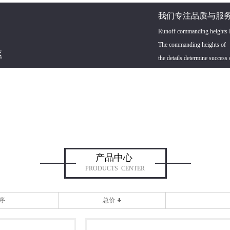
我们专注品质与服务
Runoff commanding heights De
The commanding heights of
率
the details determine success 
产品中心
PRODUCTS CENTER
序
总价