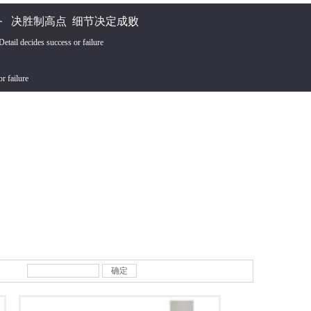
 决胜制高点 细节决定成败
tail decides success or failure
or failure
确定